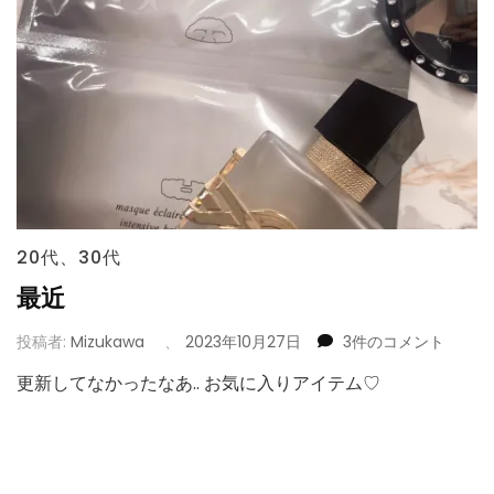
20代
、
30代
最近
最
投稿者:
Mizukawa
、
2023年10月27日
3件のコメント
近
更新してなかったなあ.. お気に入りアイテム♡
へ
の