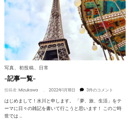
写真
、
初投稿
、
日常
-記事一覧-
-
投稿者:
Mizukawa
、
2022年1月18日
3件のコメント
記
はじめまして！水川と申します。 「夢、旅、生活」をテ
事
ーマに日々の雑記を書いて行こうと思います！ このご時
一
覧-
世では …
へ
の