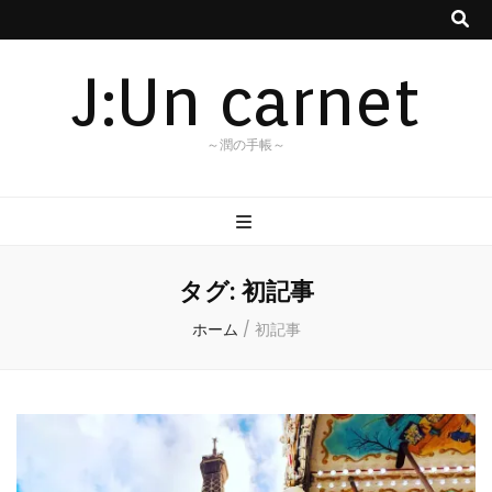
J:Un carnet
～潤の手帳～
タグ:
初記事
ホーム
/
初記事