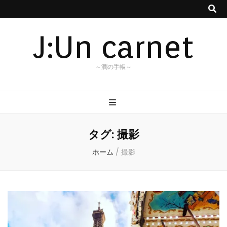
J:Un carnet
～潤の手帳～
タグ:
撮影
ホーム
/
撮影