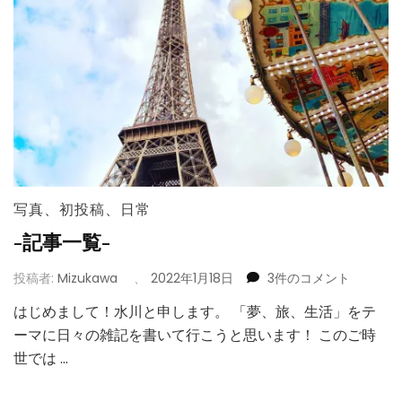
写真
、
初投稿
、
日常
-記事一覧-
-
投稿者:
Mizukawa
、
2022年1月18日
3件のコメント
記
はじめまして！水川と申します。 「夢、旅、生活」をテ
事
ーマに日々の雑記を書いて行こうと思います！ このご時
一
覧-
世では …
へ
の