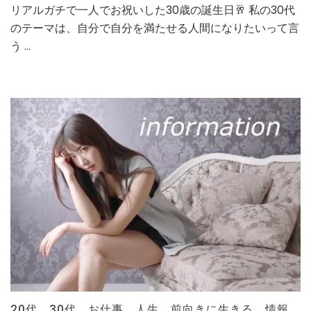
リアルガチで一人でお祝いした30歳の誕生日🥂 私の30代
の
のテーマは、自分で自分を満たせる人間になりたいって言
う …
20代
、
30代
、
お仕事
、
人生
、
前向きに生きる
、
情報
、