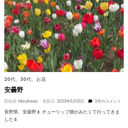
20代
、
30代
、
お花
安曇野
安
投稿者:
Mizukawa
更新日:
2023年5月13日
2件のコメント
曇
長野県、安曇野🌷 チューリップ畑がみたくて行ってきま
野
した🌷
へ
の