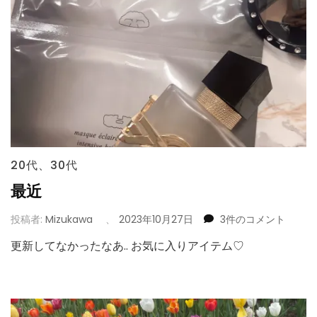
20代
、
30代
最近
最
投稿者:
Mizukawa
、
2023年10月27日
3件のコメント
近
更新してなかったなあ.. お気に入りアイテム♡
へ
の