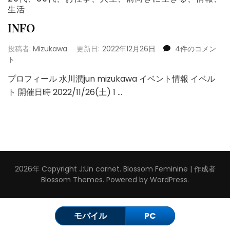
生活
INFO
INFO
投稿者:
Mizukawa
更新日:
2022年12月26日
4件のコメン
へ
ト
の
プロフィール 水川潤jun mizukawa イベント情報 イベル
ト 開催日時 2022/11/26(土) 1 …
2026年 Copyright
J:Un carnet
.
Blossom Feminine | 作成者
Blossom Themes
. Powered by
WordPress
.
モバイル
PC