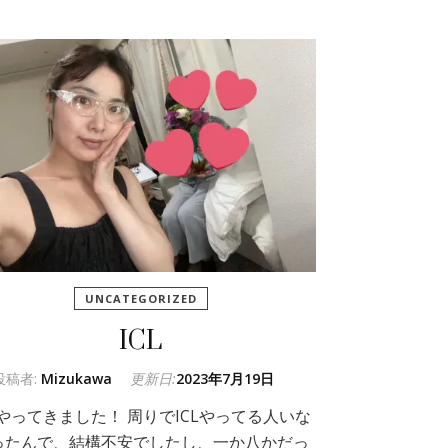
UNCATEGORIZED
ICL
投稿者:
Mizukawa
更新日:
2023年7月19日
Lやってきました！ 周りでICLやってる人いな
ったんで、結構不安でしたし、一か八かだっ