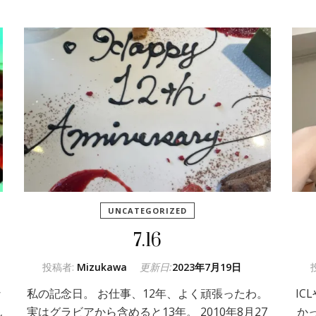
UNCATEGORIZED
7.16
投稿者:
Mizukawa
更新日:
2023年7月19日
な
私の記念日。 お仕事、12年、よく頑張ったわ。
IC
ん
実はグラビアから含めると13年。 2010年8月27
か