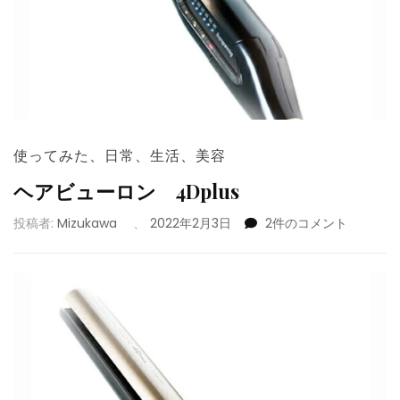
使ってみた
、
日常
、
生活
、
美容
ヘアビューロン 4Dplus
ヘ
投稿者:
Mizukawa
、
2022年2月3日
2件のコメント
ア
ビ
ュ
ー
ロ
ン
4Dplus
へ
の