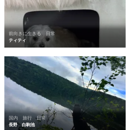
前向きに生きる
、
日常
ティティ
国内
、
旅行
、
日常
長野 白駒池