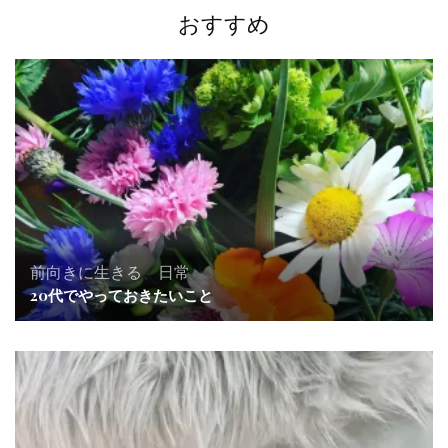
ー
おすすめ
シ
ョ
ン
前向きに生きる
、
日常
20代でやっておきたいこと