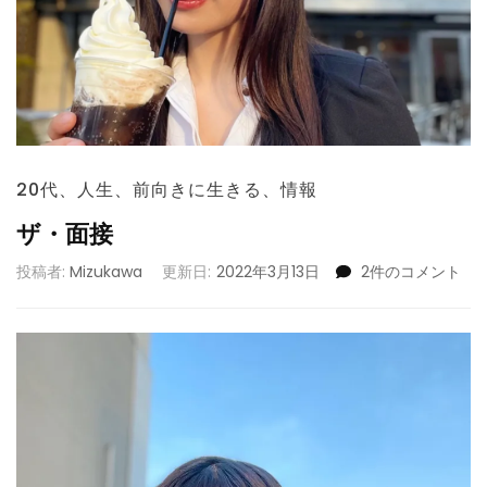
20代
、
人生
、
前向きに生きる
、
情報
ザ・面接
ザ・
投稿者:
Mizukawa
更新日:
2022年3月13日
2件のコメント
面
接
へ
の