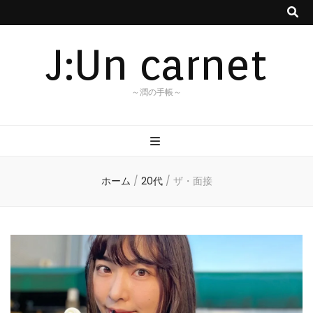
J:Un carnet
～潤の手帳～
ホーム
/
20代
/
ザ・面接