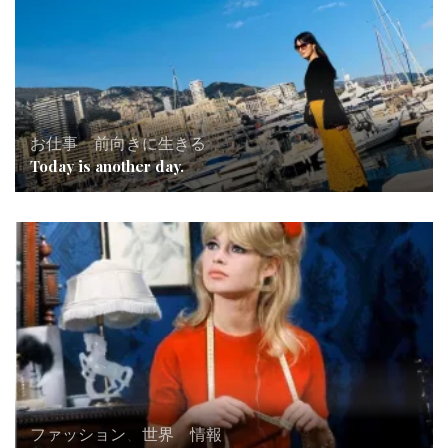
お仕事
、
前向きに生きる
Today is another day.
ファッション
、
世界
、
情報