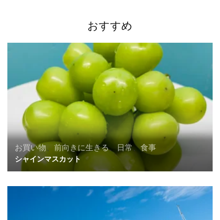
ゲ
ー
おすすめ
シ
ョ
ン
お買い物
、
前向きに生きる
、
日常
、
食事
シャインマスカット