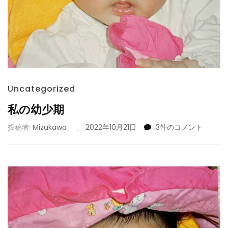
Uncategorized
私の幼少期
私
投稿者:
Mizukawa
、
2022年10月21日
3件のコメント
の
幼
少
期
へ
の