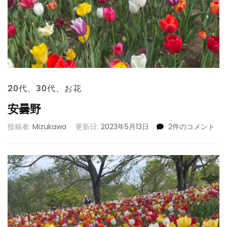
20代
、
30代
、
お花
安曇野
安
投稿者:
Mizukawa
更新日:
2023年5月13日
2件のコメント
曇
野
へ
の