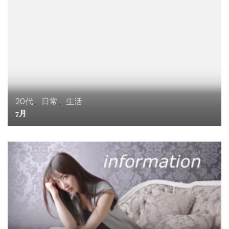
ン
20代
、
日常
、
生活
7月