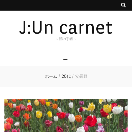
J:Un carnet
～潤の手帳～
ホーム
/
20代
/
安曇野