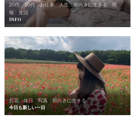
20代
、
30代
、
お仕事
、
人生
、
前向きに生きる
、
情
報
、
生活
INFO
お花
、
休日
、
写真
、
前向きに生きる
今日も新しい一日