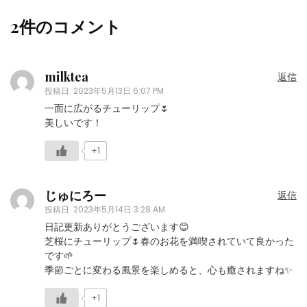
2件のコメント
milktea
返信
投稿日:
2023年5月13日 6:07 PM
一面に広がるチューリップ🌷
美しいです！
+1
じゅにろー
返信
投稿日:
2023年5月14日 3:28 AM
日記更新ありがとうございます😊
芝桜にチューリップ🌷春のお花を満喫されていて良かった
です🌱
季節ごとに変わる風景を楽しめると、心も癒されますね✨
+1